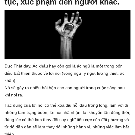
tục, xúc phạm đến người khác.
Đức Phật dạy, Ác khẩu hay còn gọi là ác ngữ là một trong bốn
điều bất thiện thuộc về lời nói (vọng ngữ, ỷ ngữ, lưỡng thiệt, ác
khẩu).
Nó sẽ gây ra nhiều hối hận cho con người trong cuộc sống sau
khi nói ra.
Tác dụng của lời nói có thể xoa dịu nỗi đau trong lòng, làm vơi đi
những tâm trạng buồn; lời nói nhã nhặn, lời khuyến tấn đúng thời,
đúng lúc có thể làm thay đổi suy nghĩ tiêu cực của đối phương và
từ đó dần dần sẽ làm thay đổi những hành vi, những việc làm bất
thiện.