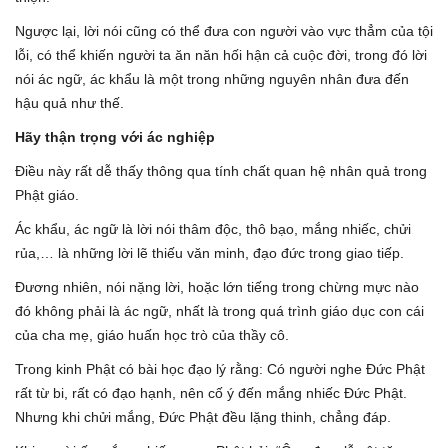
Ngược lại, lời nói cũng có thể đưa con người vào vực thẳm của tội
lỗi, có thể khiến người ta ăn năn hối hận cả cuộc đời, trong đó lời
nói ác ngữ, ác khẩu là một trong những nguyên nhân đưa đến
hậu quả như thế.
Hãy thận trọng với ác nghiệp
Điều này rất dễ thấy thông qua tính chất quan hệ nhân quả trong
Phật giáo.
Ác khẩu, ác ngữ là lời nói thâm độc, thô bạo, mắng nhiếc, chửi
rủa,… là những lời lẽ thiếu văn minh, đạo đức trong giao tiếp.
Đương nhiên, nói nặng lời, hoặc lớn tiếng trong chừng mực nào
đó không phải là ác ngữ, nhất là trong quá trình giáo dục con cái
của cha mẹ, giáo huấn học trò của thầy cô.
Trong kinh Phật có bài học đạo lý rằng: Có người nghe Đức Phật
rất từ bi, rất có đạo hạnh, nên cố ý đến mắng nhiếc Đức Phật.
Nhưng khi chửi mắng, Đức Phật đều lặng thinh, chẳng đáp.