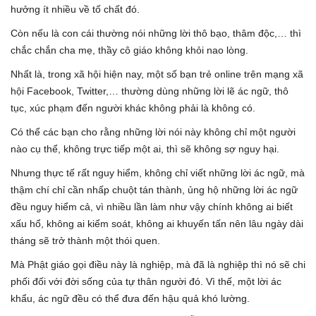
hưởng ít nhiều về tố chất đó.
Còn nếu là con cái thường nói những lời thô bạo, thâm độc,… thì
chắc chắn cha mẹ, thầy cô giáo không khỏi nao lòng.
Nhất là, trong xã hội hiện nay, một số bạn trẻ online trên mạng xã
hội Facebook, Twitter,… thường dùng những lời lẽ ác ngữ, thô
tục, xúc phạm đến người khác không phải là không có.
Có thể các bạn cho rằng những lời nói này không chỉ một người
nào cụ thể, không trực tiếp một ai, thì sẽ không sợ nguy hại.
Nhưng thực tế rất nguy hiểm, không chỉ viết những lời ác ngữ, mà
thậm chí chỉ cần nhấp chuột tán thành, ủng hộ những lời ác ngữ
đều nguy hiểm cả, vì nhiều lần làm như vậy chính không ai biết
xấu hổ, không ai kiểm soát, không ai khuyến tấn nên lâu ngày dài
tháng sẽ trở thành một thói quen.
Mà Phật giáo gọi điều này là nghiệp, mà đã là nghiệp thì nó sẽ chi
phối đối với đời sống của tự thân người đó. Vì thế, một lời ác
khẩu, ác ngữ đều có thể đưa đến hậu quả khó lường.