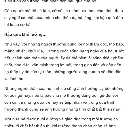
luôn luôn cẩn trọng, cân nhắc đến hậu quả của nó.
Còn người mê thì cứ làm, cứ nói, cứ hành xử theo cảm tính, theo
suy nghĩ cá nhân của mình cho thỏa dạ hả lòng, khi hậu quả đến
thì lo âu sợ hải.
Hậu quả khó lường…
Như vậy, với những người thường dùng lời nói thâm độc, thô bạo,
mắng nhiếc, chửi rủa,… trong cuộc sống hàng ngày của họ, trước
hết, chính bản thân của người ấy đã thể hiện lối sống thiếu phẩm
chất, đạo đức, văn minh trong lời nói, trong giao tiếp và dẫn đến
hạ thấp uy tín của tự thân, những người xung quanh sẽ dần dần
xa lánh họ.
Những người thân của họ ít nhiều cũng ảnh hưởng lây bởi những
lời ác ngữ này, nếu là bậc cha mẹ thường dùng ác ngữ đối với
con cái thì những đứa trẻ này sẽ tiếp nhận và trong quá trình
trưởng thành cũng sẽ ảnh hưởng những tính chất bất thiện này.
Một đứa bé được nuôi dưỡng và giáo dục trong môi trường có
nhiều tố chất bất thiện thì khi trưởng thành chắn chắn sẽ ảnh