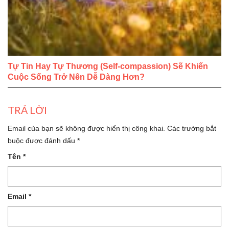
Tự Tin Hay Tự Thương (Self-compassion) Sẽ Khiến
Cuộc Sống Trở Nên Dễ Dàng Hơn?
TRẢ LỜI
Email của bạn sẽ không được hiển thị công khai.
Các trường bắt
buộc được đánh dấu
*
Tên
*
Email
*