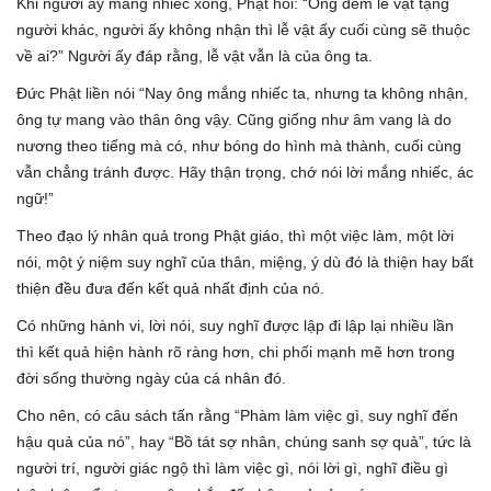
Khi người ấy mắng nhiếc xong, Phật hỏi: “Ông đem lễ vật tặng
người khác, người ấy không nhận thì lễ vật ấy cuối cùng sẽ thuộc
về ai?” Người ấy đáp rằng, lễ vật vẫn là của ông ta.
Đức Phật liền nói “Nay ông mắng nhiếc ta, nhưng ta không nhận,
ông tự mang vào thân ông vậy. Cũng giống như âm vang là do
nương theo tiếng mà có, như bóng do hình mà thành, cuối cùng
vẫn chẳng tránh được. Hãy thận trọng, chớ nói lời mắng nhiếc, ác
ngữ!”
Theo đạo lý nhân quả trong Phật giáo, thì một việc làm, một lời
nói, một ý niệm suy nghĩ của thân, miệng, ý dù đó là thiện hay bất
thiện đều đưa đến kết quả nhất định của nó.
Có những hành vi, lời nói, suy nghĩ được lập đi lập lại nhiều lần
thì kết quả hiện hành rõ ràng hơn, chi phối mạnh mẽ hơn trong
đời sống thường ngày của cá nhân đó.
Cho nên, có câu sách tấn rằng “Phàm làm việc gì, suy nghĩ đến
hậu quả của nó”, hay “Bồ tát sợ nhân, chúng sanh sợ quả”, tức là
người trí, người giác ngộ thì làm việc gì, nói lời gì, nghĩ điều gì