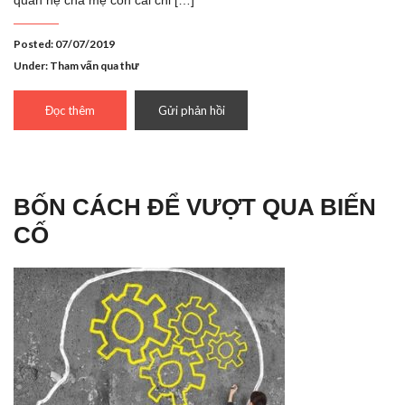
Posted: 07/07/2019
Under:
Tham vấn qua thư
Đọc thêm
Gửi phản hồi
BỐN CÁCH ĐỂ VƯỢT QUA BIẾN
CỐ