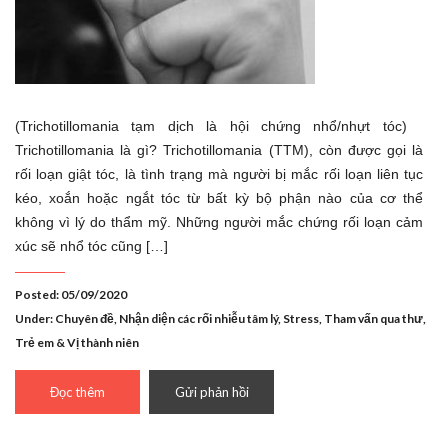
(Trichotillomania tạm dịch là hội chứng nhổ/nhựt tóc)
Trichotillomania là gì? Trichotillomania (TTM), còn được gọi là
rối loạn giật tóc, là tình trạng mà người bị mắc rối loạn liên tục
kéo, xoắn hoặc ngắt tóc từ bất kỳ bộ phận nào của cơ thể
không vì lý do thẩm mỹ. Những người mắc chứng rối loạn cảm
xúc sẽ nhổ tóc cũng […]
Posted: 05/09/2020
Under:
Chuyên đề
,
Nhận diện các rối nhiễu tâm lý
,
Stress
,
Tham vấn qua thư
,
Trẻ em & Vị thành niên
Đọc thêm
Gửi phản hồi