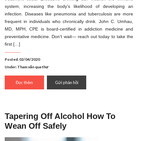
system, increasing the body’s likelihood of developing an
infection. Diseases like pneumonia and tuberculosis are more
frequent in individuals who chronically drink. John C. Umhau,
MD, MPH, CPE is board-certified in addiction medicine and
preventative medicine. Don’t wait— reach out today to take the
first […]
Posted: 02/04/2020
Under:
Tham vấn qua thư
Đọc thêm
Gửi phản hồi
Tapering Off Alcohol How To
Wean Off Safely