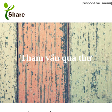
[responsive_menu]
Tham vấn qua thư